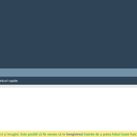
inkuri rapide
t și imagini. Este posibil să fie nevoie să te
înregistrezi
înainte de a putea folosi toate funcț