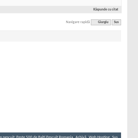
Răspunde cu citat
Navigare rapidă
Giurgiu
Sus
 pescuit: Peste 500 de Balti Pescuit Romania
Arhivă
Web Hosting
Sus