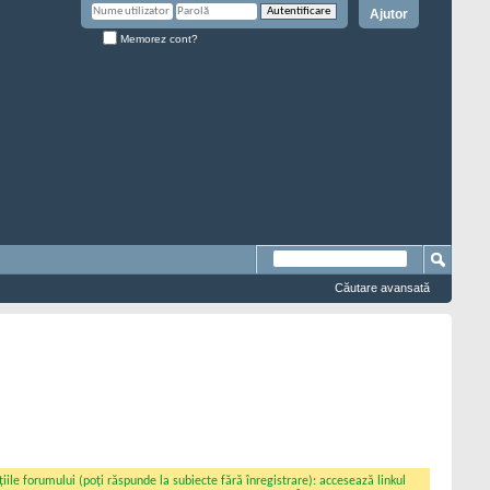
Ajutor
Memorez cont?
Căutare avansată
iile forumului (poți răspunde la subiecte fără înregistrare): accesează linkul