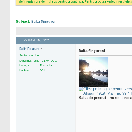
de înregistrare de mai sus pentru a continua. Pentru a putea vedea mesajele, sel
Subiect:
Balta Singureni
22.03.2018,
09:26
Balti Pescuit
Balta Singureni
Senior Member
Data înscrierii
21.04.2017
Locație
Romania
Posturi
560
Balta de pescuit , nu se cunosc 