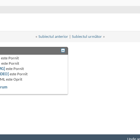
«
Subiectul anterior
|
Subiectul următor
»
B
este
Pornit
e
este
Pornit
MG]
este
Pornit
IDEO]
este
Pornit
TML este
Oprit
Forum
Unde am