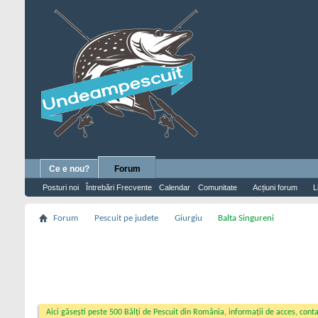
Ce e nou?
Forum
Posturi noi
Întrebări Frecvente
Calendar
Comunitate
Acțiuni forum
L
Forum
Pescuit pe judete
Giurgiu
Balta Singureni
Aici găsești peste 500 Bălți de Pescuit din România, informații de acces, contac