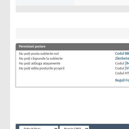
Permisiuni postare
Nu poți
posta subiecte noi
Codul B
Nu poți
răspunde la subiecte
Zâmbet
Nu poți
adăuga atașamente
Codul
[I
Nu poți
edita posturile proprii
Codul
[V
Codul H
Reguli 