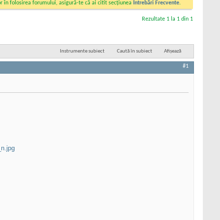
 în folosirea forumului, asigură-te că ai citit secțiunea
Întrebări Frecvente
.
Rezultate 1 la 1 din 1
Instrumente subiect
Caută în subiect
Afișează
#1