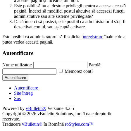
a acestei pagini și încearcă din nou.
Este posibil să nu ai destule privilegii pentru a accesa această
pagină. Încerci să modifici postul altcuiva să accesezi funcții
administrative sau alte sisteme privilegiate?
Dacă încerci să postezi, este posibil ca administratorul să-ți fi
dezactivat contul, sau așteaptă activare.
Este posibil ca administratorul să fi solicitat
înregistrare
înainte de a
putea vedea această pagină.
Autentificare
Nume utilizator:
Parolă:
Memorez cont?
Autentificare
Autentificare
Site întreg
Sus
Powered by
vBulletin®
Versiune 4.2.5
Copyright © 2026 vBulletin Solutions, Inc. Toate drepturile
rezervate.
Traducere
vBulletin®
în Română
roStyles.com™