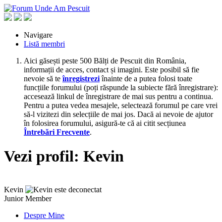
Navigare
Listă membri
Aici găsești peste 500 Bălți de Pescuit din România,
informații de acces, contact și imagini. Este posibil să fie
nevoie să te
înregistrezi
înainte de a putea folosi toate
funcțiile forumului (poți răspunde la subiecte fără înregistrare):
accesează linkul de înregistrare de mai sus pentru a continua.
Pentru a putea vedea mesajele, selectează forumul pe care vrei
să-l vizitezi din selecțiile de mai jos. Dacă ai nevoie de ajutor
în folosirea forumului, asigură-te că ai citit secțiunea
Întrebări Frecvente
.
Vezi profil: Kevin
Kevin
Junior Member
Despre Mine