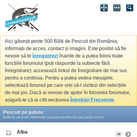
Aici găsești peste 500 Bălți de Pescuit din România,
informații de acces, contact și imagini. Este posibil să fie
nevoie să te
înregistrezi
înainte de a putea folosi toate
funcțiile forumului (poți răspunde la subiecte fără
înregistrare): accesează linkul de înregistrare de mai sus
pentru a continua. Pentru a putea vedea mesajele,
selectează forumul pe care vrei să-l vizitezi din selecțiile
de mai jos. Dacă ai nevoie de ajutor în folosirea forumului,
asigură-te că ai citit secțiunea
Întrebări Frecvente
.
Pescuit pe judete
Balti de pescuit, informatii si pareri pentru fiecare judet al tarii.
Alba
18