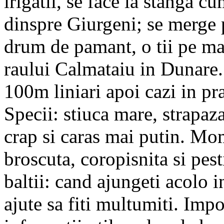
irigatii, se face la stanga c
dinspre Giurgeni; se merge 
drum de pamant, o tii pe ma
raului Calmataiu in Dunare..
100m liniari apoi cazi in pr
Specii: stiuca mare, strapaz
crap si caras mai putin. Mom
broscuta, coropisnita si pes
baltii: cand ajungeti acolo i
ajute sa fiti multumiti. Impo