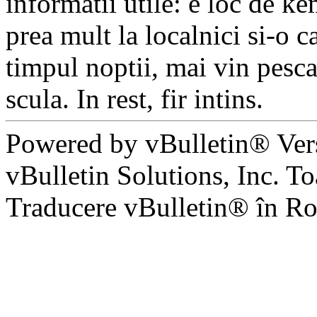
informatii utile: e loc de k
prea mult la localnici si-o c
timpul noptii, mai vin pescar
scula. In rest, fir intins.
Powered by vBulletin® Ver
vBulletin Solutions, Inc. To
Traducere vBulletin® în R