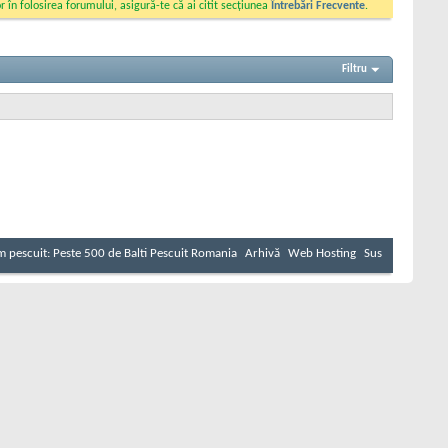
 în folosirea forumului, asigură-te că ai citit secțiunea
Întrebări Frecvente
.
Filtru
 pescuit: Peste 500 de Balti Pescuit Romania
Arhivă
Web Hosting
Sus