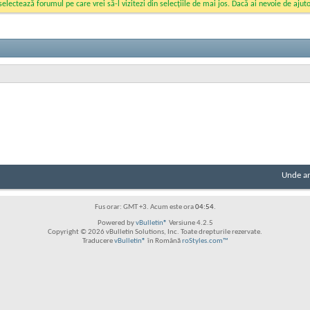
ectează forumul pe care vrei să-l vizitezi din selecțiile de mai jos. Dacă ai nevoie de ajutor
Unde am
Fus orar: GMT +3. Acum este ora
04:54
.
Powered by
vBulletin®
Versiune 4.2.5
Copyright © 2026 vBulletin Solutions, Inc. Toate drepturile rezervate.
Traducere
vBulletin®
în Română
roStyles.com™