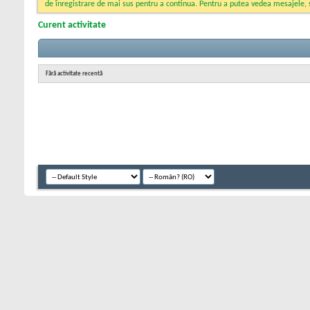
de înregistrare de mai sus pentru a continua. Pentru a putea vedea mesajele, sel
Curent activitate
Fără activitate recentă