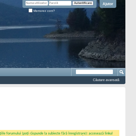
Ajutor
Memorez cont?
Căutare avansată
iile forumului (poți răspunde la subiecte fără înregistrare): accesează linkul