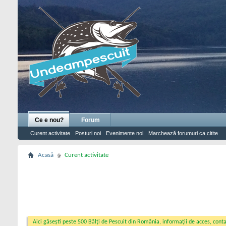
Ce e nou?
Forum
Curent activitate
Posturi noi
Evenimente noi
Marchează forumuri ca citite
Acasă
Curent activitate
Aici găsești peste 500 Bălți de Pescuit din România, informații de acces, contac