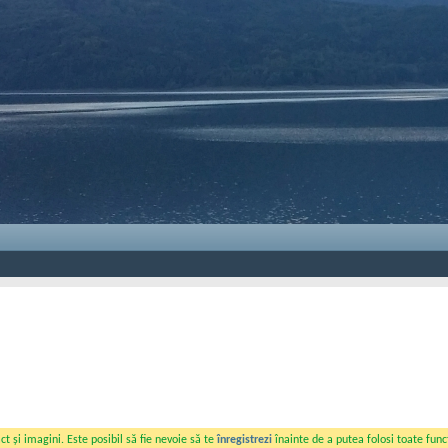
t și imagini. Este posibil să fie nevoie să te
înregistrezi
înainte de a putea folosi toate funcț